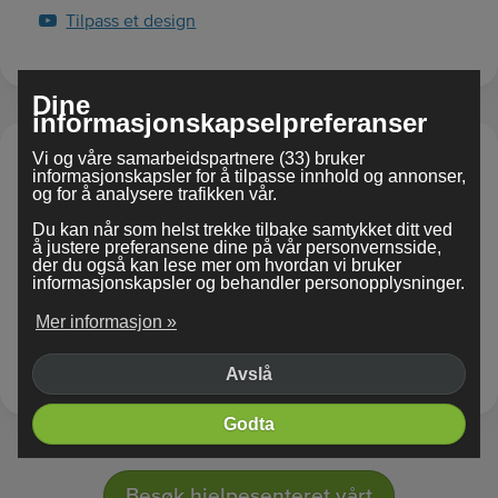
Tilpass et design
Dine
informasjonskapselpreferanser
Vi og våre samarbeidspartnere (33) bruker
Komme i gang
informasjonskapsler for å tilpasse innhold og annonser,
og for å analysere trafikken vår.
Få nettstedet ditt ut til verden gjennom world wide
Du kan når som helst trekke tilbake samtykket ditt ved
web.
å justere preferansene dine på vår personvernsside,
der du også kan lese mer om hvordan vi bruker
informasjonskapsler og behandler personopplysninger.
Hvordan registrerer jeg et domenenavn?
Hva betyr disse nettstedsvilkårene?
Mer informasjon »
Hvordan publiserer jeg nettstedet mitt?
Avslå
Godta
Besøk hjelpesenteret vårt