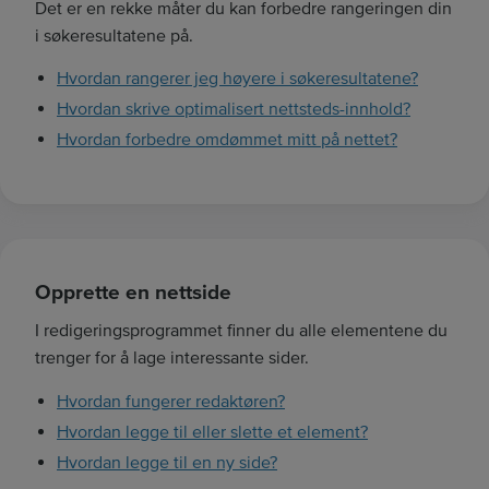
Det er en rekke måter du kan forbedre rangeringen din
r
i søkeresultatene på.
d
Hvordan rangerer jeg høyere i søkeresultatene?
e
t
Hvordan skrive optimalisert nettsteds-innhold?
d
Hvordan forbedre omdømmet mitt på nettet?
i
t
t
h
e
Opprette en nettside
r
.
I redigeringsprogrammet finner du alle elementene du
.
trenger for å lage interessante sider.
.
Hvordan fungerer redaktøren?
Hvordan legge til eller slette et element?
Hvordan legge til en ny side?