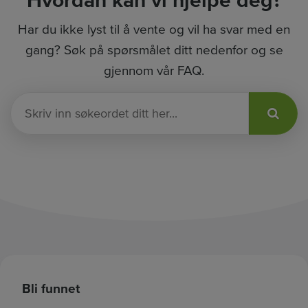
Hvordan kan vi hjelpe deg?
Har du ikke lyst til å vente og vil ha svar med en
gang? Søk på spørsmålet ditt nedenfor og se
gjennom vår FAQ.
S
k
r
i
v
i
n
n
s
ø
k
Bli funnet
e
o