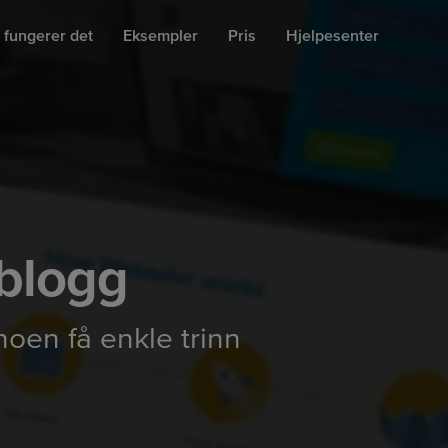
k fungerer det
Eksempler
Pris
Hjelpesenter
 blogg
oen få enkle trinn