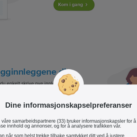
Kom i gang
ogginnleggene dine
du enkelt skrive nye innlegg og laste
dier gratis.
Dine informasjonskapselpreferanser
 våre samarbeidspartnere (33) bruker informasjonskapsler for å
sse innhold og annonser, og for å analysere trafikken vår.
n når som helst trekke tilbake samtykket ditt ved å justere