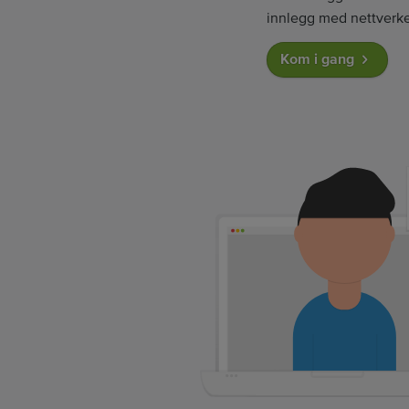
innlegg med nettverket
Kom i gang