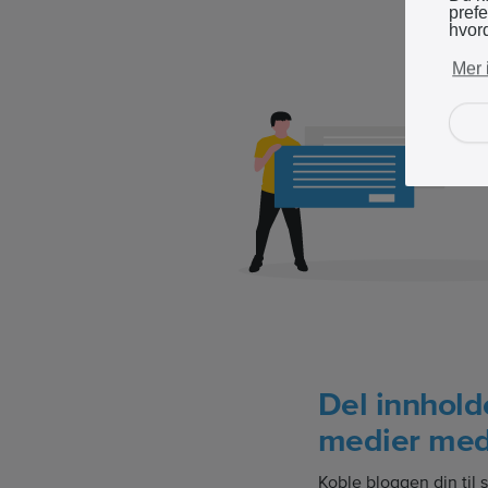
pref
hvor
Mer 
Del innholde
medier med 
Koble bloggen din til 