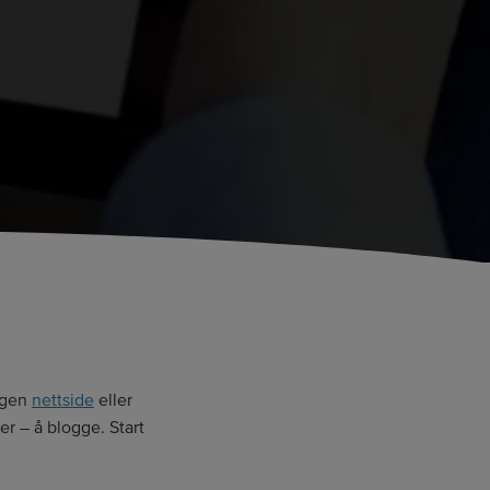
egen
nettside
eller
er – å blogge. Start