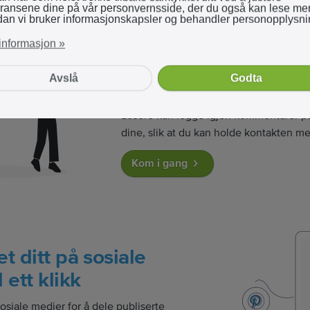
eransene dine på vår personvernsside, der du også kan lese me
dan vi bruker informasjonskapsler og behandler personopplysni
Lesere kan enkelt le
informasjon »
kommentarer ved å 
Avslå
Godta
verktøyet vårt
Lesere kan legge igjen kommentarer p
dine, slik at du kan holde kontakten m
Kom i gang
t ditt på sosiale
ett klikk
sosiale medier for å dele publiserte