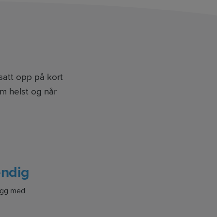
satt opp på kort
om helst og når
endig
logg med