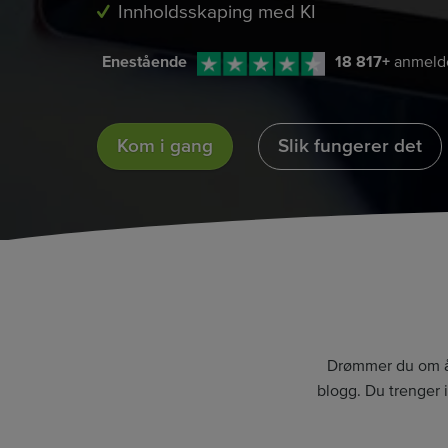
Innholdsskaping med KI
Enestående
18 817
+
anmelde
Kom i gang
Slik fungerer det
Drømmer du om å 
blogg. Du trenger i