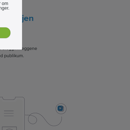
r om
nger.
gge igjen
bruke
å blogginnleggene
ed publikum.