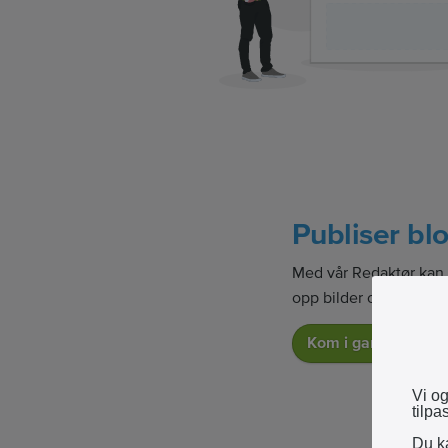
Publiser bl
Med vår Redaktør kan 
opp bilder og andre me
Kom i gang
Vi og
tilpa
Du ka