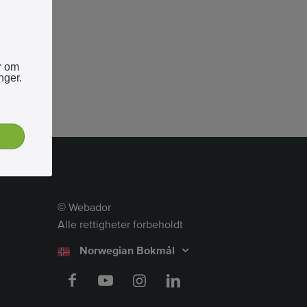
r om
nger.
Webador
©
Alle rettigheter forbeholdt
Norwegian Bokmål