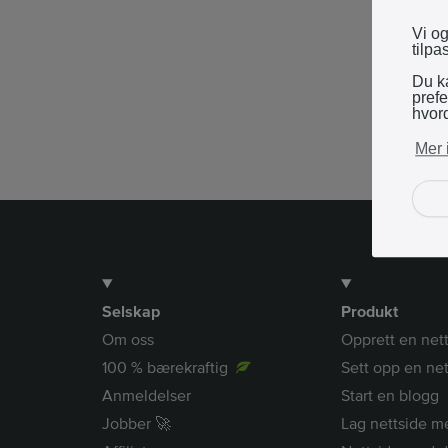
Vi og
tilpa
Du ka
pref
hvor
Mer 
Selskap
Produkt
Om oss
Opprett en net
100 % bærekraftig
Sett opp en net
Anmeldelser
Start en blogg
Jobber 🚀
Lag nettside m