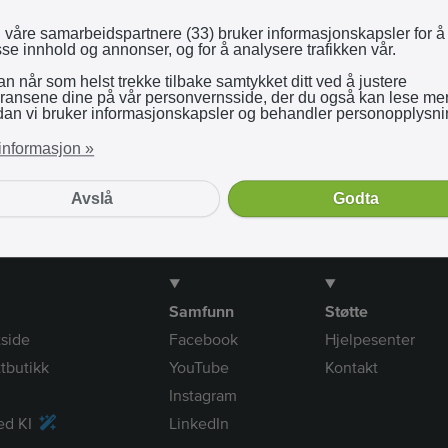
Logg inn med Google
 våre samarbeidspartnere (33) bruker informasjonskapsler for å
sse innhold og annonser, og for å analysere trafikken vår.
n når som helst trekke tilbake samtykket ditt ved å justere
Ved å bruke tjenesten vår godtar du
vilkår og betingelser
.
eransene dine på vår personvernsside, der du også kan lese me
dan vi bruker informasjonskapsler og behandler personopplysni
informasjon »
Avslå
Godta
Samfunn
Støtte
tside
Facebook
Hjelpesenter
tbutikk
YouTube
Kontakt
Instagram
ed KI
LinkedIn